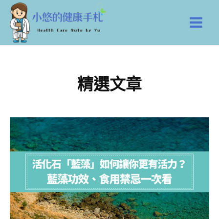
跳
Main
至
Men
主
要
內
容
精選文章
頁
頁
頁
頁
頁
頁
頁
頁
頁
頁
頁
頁
頁
面
面
面
面
面
面
面
面
面
面
面
面
面