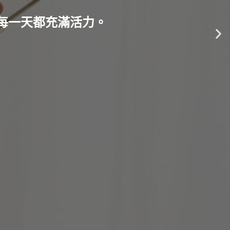
每一天都充滿活力。
N
e
x
t
s
l
i
d
e