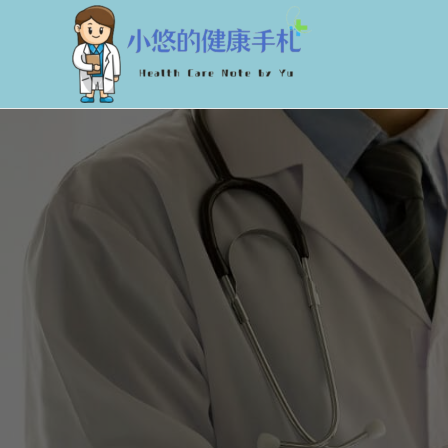
跳
至
主
要
內
容