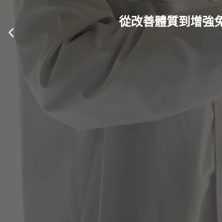
從改善體質到增強
P
r
e
v
i
o
u
s
s
l
i
d
e