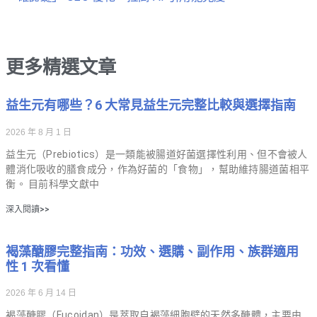
更多精選文章
益生元有哪些？6 大常見益生元完整比較與選擇指南
2026 年 8 月 1 日
益生元（Prebiotics）是一類能被腸道好菌選擇性利用、但不會被人
體消化吸收的膳食成分，作為好菌的「食物」，幫助維持腸道菌相平
衡。 目前科學文獻中
深入閱讀>>
褐藻醣膠完整指南：功效、選購、副作用、族群適用
性 1 次看懂
2026 年 6 月 14 日
褐藻醣膠（Fucoidan）是萃取自褐藻細胞壁的天然多醣體，主要由