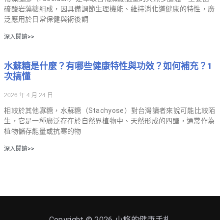
硫酸岩藻糖組成，因具備調節生理機能、維持消化道健康的特性，廣
泛應用於日常保健與術後調
深入閱讀>>
水蘇糖是什麼？有哪些健康特性與功效？如何補充？1
次搞懂
2026 年 4 月 24 日
相較於其他寡糖，水蘇糖（Stachyose）對台灣讀者來說可能比較陌
生，它是一種廣泛存在於自然界植物中、天然形成的四醣，通常作為
植物儲存能量或抗寒的物
深入閱讀>>
Copyright © 2026
小悠的健康手札