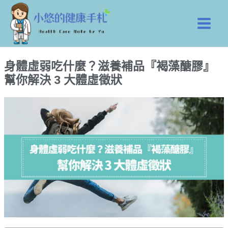
跳
Main
至
Men
主
要
內
身體虛弱吃什麼？滋養補品『褐藻醣膠』
容
幫你解決 3 大體虛徵狀