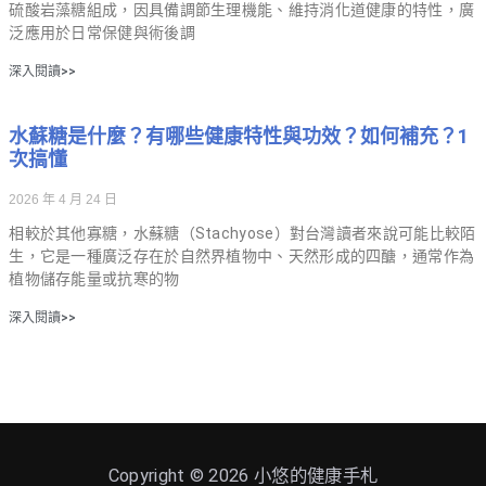
硫酸岩藻糖組成，因具備調節生理機能、維持消化道健康的特性，廣
泛應用於日常保健與術後調
深入閱讀>>
水蘇糖是什麼？有哪些健康特性與功效？如何補充？1
次搞懂
2026 年 4 月 24 日
相較於其他寡糖，水蘇糖（Stachyose）對台灣讀者來說可能比較陌
生，它是一種廣泛存在於自然界植物中、天然形成的四醣，通常作為
植物儲存能量或抗寒的物
深入閱讀>>
Copyright © 2026
小悠的健康手札