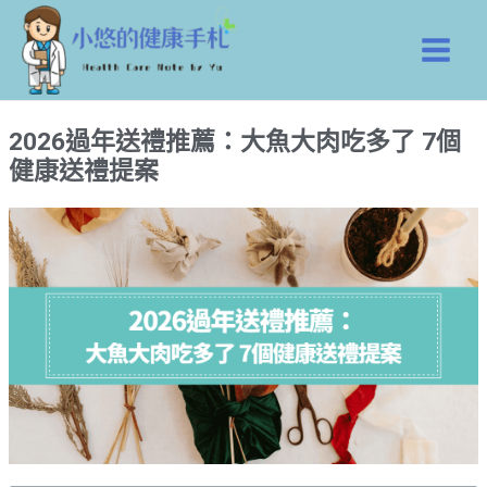
跳
Main
至
Men
主
要
內
2026過年送禮推薦：大魚大肉吃多了 7個
容
健康送禮提案