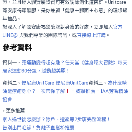
證，並且經人體實驗證實可有效調節消化道菌群。Unitcare
藻安康褐藻醣膠，是你兼顧「健康＋體面＋心意」的理想過
年禮品。
想深入了解藻安康褐藻醣膠對身體的好處，立即加入
官方
LINE@
與我們專業的團隊諮詢，或
直接線上訂購
。
參考資料
資料一、
讓運動變得超有趣？任天堂《健身環大冒險》每天
居家運動30分鐘，越動越美麗！
資料二、
優尼康UnitCare 優尼康UnitCare
資料三、
為什麼精
油能療癒身心？一次帶你了解
– 媒體推薦 – IAA芳香精油
協會
» 更多推薦:
家人過世後怎麼辦？除戶、遺產等7步驟完整流程！
告別出門毛躁！負離子直髮梳推薦