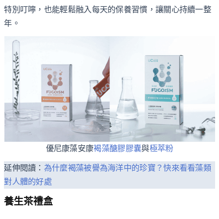
特別叮嚀，也能輕鬆融入每天的保養習慣，讓關心持續一整
年。
優尼康藻安康
褐藻醣膠膠囊
與
極萃粉
延伸閱讀：
為什麼褐藻被譽為海洋中的珍寶？快來看看藻類
對人體的好處
養生茶禮盒